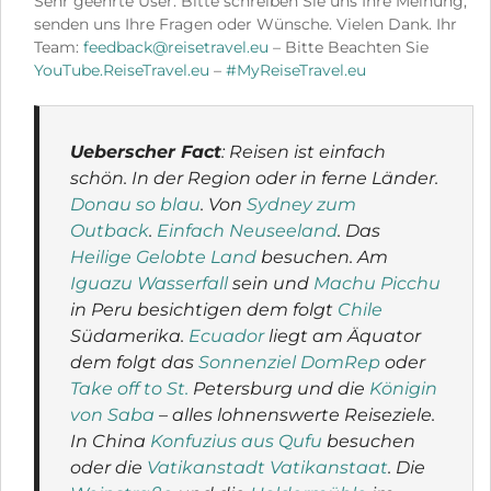
Sehr geehrte User. Bitte schreiben Sie uns Ihre Meinung,
senden uns Ihre Fragen oder Wünsche. Vielen Dank. Ihr
Team:
feedback@reisetravel.eu
– Bitte Beachten Sie
YouTube.ReiseTravel.eu
–
#MyReiseTravel.eu
Ueberscher Fact
: Reisen ist einfach
schön. In der Region oder in ferne Länder.
Donau so blau
. Von
Sydney zum
Outback
.
Einfach Neuseeland
. Das
Heilige Gelobte Land
besuchen. Am
Iguazu Wasserfall
sein und
Machu Picchu
in Peru besichtigen dem folgt
Chile
Südamerika.
Ecuador
liegt am Äquator
dem folgt das
Sonnenziel DomRep
oder
Take off to St.
Petersburg und die
Königin
von Saba
– alles lohnenswerte Reiseziele.
In China
Konfuzius aus Qufu
besuchen
oder die
Vatikanstadt Vatikanstaat
. Die