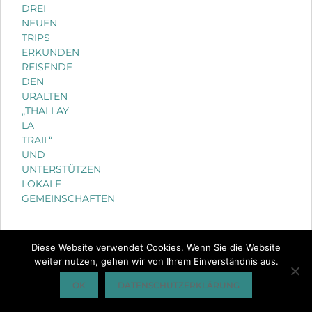
DREI
NEUEN
TRIPS
ERKUNDEN
REISENDE
DEN
URALTEN
„THALLAY
LA
TRAIL“
UND
UNTERSTÜTZEN
LOKALE
GEMEINSCHAFTEN
Diese Website verwendet Cookies. Wenn Sie die Website
PROMIS
weiter nutzen, gehen wir von Ihrem Einverständnis aus.
INTERN
OK
DATENSCHUTZERKLÄRUNG