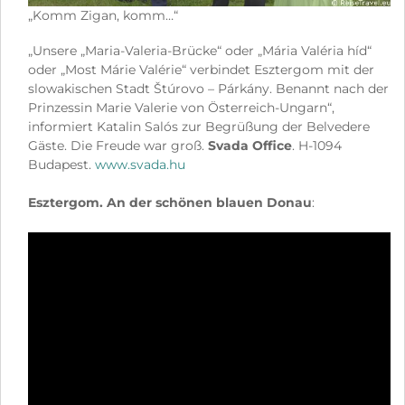
„Komm Zigan, komm…“
„Unsere „Maria-Valeria-Brücke“ oder „Mária Valéria híd“
oder „Most Márie Valérie“ verbindet Esztergom mit der
slowakischen Stadt Štúrovo – Párkány. Benannt nach der
Prinzessin Marie Valerie von Österreich-Ungarn“,
informiert Katalin Salós zur Begrüßung der Belvedere
Gäste. Die Freude war groß.
Svada Office
. H-1094
Budapest.
www.svada.hu
Esztergom. An der schönen blauen Donau
: