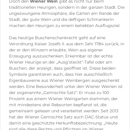
Doch den
Wiener Wein
gibt es nicht nur beim
traditionellen Heurigen, sondern in der ganzen Stadt. Die
ungezwungene Atmosphäre, die Gärten am Rande der
Stadt, der gute Wein und die deftigen Schmankerln
machen den Heurigen zu einem beliebten Ausflugsziel.
Das heutige Buschenschankrecht geht auf eine
Verordnung Kaiser Josefs II. aus dem Jahr 1784 zurück, in
der er den Winzern erlaubte, Wein aus eigener
Erzeugung auszuschenken. Erkennbar ist der echte
Wiener Heurige an der „Ausg’steckt“-Tafel oder am
Buschen, der anzeigt, dass geöffnet ist. Diese beiden
Symbole garantieren auch, dass hier ausschließlich
Eigenbauweine aus Wiener Weinbergen ausgeschenkt
werden. Eine Besonderheit unter den Wiener Weinen ist
der sogenannte „Gemischte Satz“: Er muss zu 100
Prozent aus einem Wiener Weingarten stammen, der
mit mindestens drei Rebsorten bepflanzt ist, die
gemeinsam gelesen und verarbeitet werden. Seit 2013
hat der Wiener Gemischte Satz auch DAC-Status und
damit eine geschützte Herkunftsbezeichnung. „Heute
sind alle diese Rechte und Pflichten im Wiener