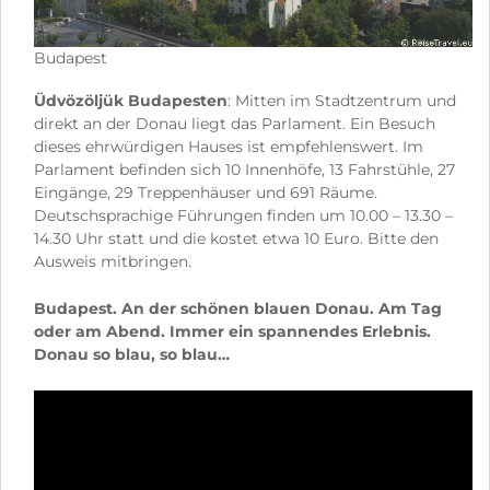
Budapest
Üdvözöljük Budapesten
: Mitten im Stadtzentrum und
direkt an der Donau liegt das Parlament. Ein Besuch
dieses ehrwürdigen Hauses ist empfehlenswert. Im
Parlament befinden sich 10 Innenhöfe, 13 Fahrstühle, 27
Eingänge, 29 Treppenhäuser und 691 Räume.
Deutschsprachige Führungen finden um 10.00 – 13.30 –
14.30 Uhr statt und die kostet etwa 10 Euro. Bitte den
Ausweis mitbringen.
Budapest. An der schönen blauen Donau. Am Tag
oder am Abend. Immer ein spannendes Erlebnis.
Donau so blau, so blau…