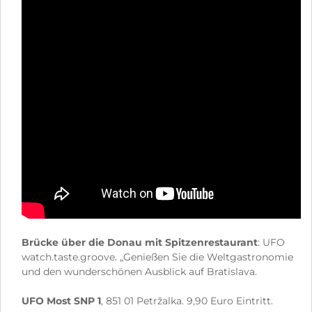
Brücke über die Donau mit Spitzenrestaurant
: UFO
watch.taste.groove. „Genießen Sie die Weltgastronomie
und den wunderschönen Ausblick auf Bratislava.
UFO Most SNP 1
, 851 01 Petržalka. 9,90 Euro Eintritt.