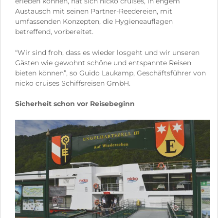
erleben können, hat sich nicko cruises, in engem
Austausch mit seinen Partner-Reedereien, mit
umfassenden Konzepten, die Hygieneauflagen
betreffend, vorbereitet.
“Wir sind froh, dass es wieder losgeht und wir unseren
Gästen wie gewohnt schöne und entspannte Reisen
bieten können”, so Guido Laukamp, Geschäftsführer von
nicko cruises Schiffsreisen GmbH.
Sicherheit schon vor Reisebeginn