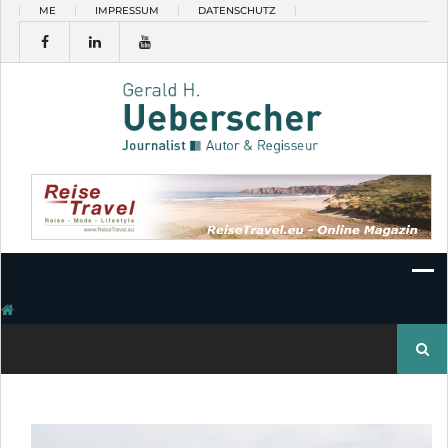
Skip
ME
IMPRESSUM
DATENSCHUTZ
to
content
Suchen
nach: