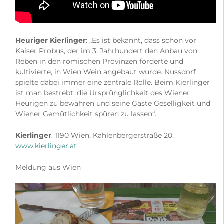
Heuriger Kierlinger
: „Es ist bekannt, dass schon vor
Kaiser Probus, der im 3. Jahrhundert den Anbau von
Reben in den römischen Provinzen förderte und
kultivierte, in Wien Wein angebaut wurde. Nussdorf
spielte dabei immer eine zentrale Rolle. Beim Kierlinger
ist man bestrebt, die Ursprünglichkeit des Wiener
Heurigen zu bewahren und seine Gäste Geselligkeit und
Wiener Gemütlichkeit spüren zu lassen“.
Kierlinger
. 1190 Wien, Kahlenbergerstraße 20.
www.kierlinger.at
Meldung aus Wien