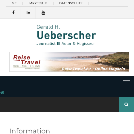
Skip
ME
IMPRESSUM
DATENSCHUTZ
to
content
Suchen
nach:
Information